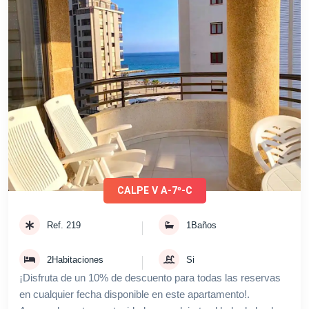
¡Disfruta de un 10% de descuento para todas las
reservas en cualquier fecha disponible en este
apartamento!. Aprovecha esta oportunidad para
relajarte al lado de la playa con 2 dormitorios y
piscina. Este apartamento te ofrece la opción de
contratar wifi y Aire acondicionado. El descuento
se aplica
CALPE V A-7º-C
Ref.
219
1
Baños
2
Habitaciones
Si
¡Disfruta de un 10% de descuento para todas las reservas
en cualquier fecha disponible en este apartamento!.