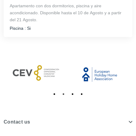
 y
Apartamento con dos dormitorios, piscina y aire
Apar
acondicionado. Disponible hasta el 10 de Agosto y a partir
junt
del 21 Agosto.
al ma
del 1
Piscina :
Si
Pisci
Contact us