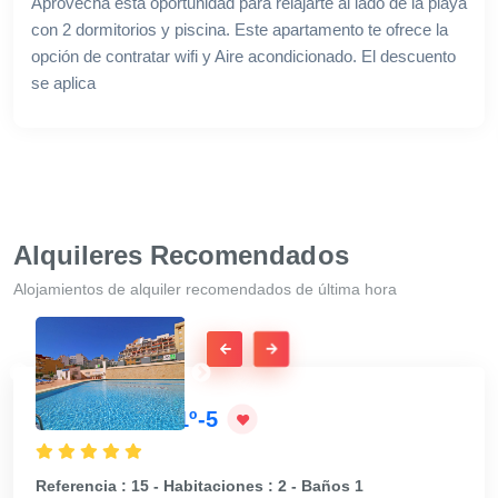
Aprovecha esta oportunidad para relajarte al lado de la playa
con 2 dormitorios y piscina. Este apartamento te ofrece la
opción de contratar wifi y Aire acondicionado. El descuento
se aplica
Alquileres Recomendados
Alojamientos de alquiler recomendados de última hora
APOLO IV 4-1º-5
CA
Referencia : 15 - Habitaciones : 2 - Baños 1
Refe