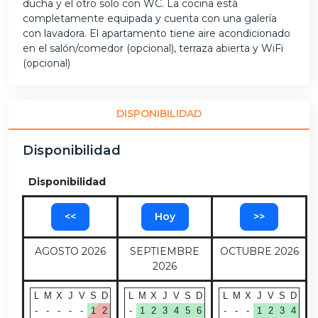
ducha y el otro solo con WC. La cocina está
completamente equipada y cuenta con una galería
con lavadora. El apartamento tiene aire acondicionado
en el salón/comedor (opcional), terraza abierta y WiFi
(opcional)
DISPONIBILIDAD
Disponibilidad
Disponibilidad
<<
Hoy
>>
AGOSTO 2026
SEPTIEMBRE
OCTUBRE 2026
2026
L
M
X
J
V
S
D
L
M
X
J
V
S
D
L
M
X
J
V
S
D
-
-
-
-
-
1
2
-
1
2
3
4
5
6
-
-
-
1
2
3
4