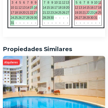
3
4
5
6
7
8
9
7
8
9
10
11
12
13
5
6
7
8
9
10
11
10
11
12
13
14
15
16
14
15
16
17
18
19
20
12
13
14
15
16
17
18
17
18
19
20
21
22
23
21
22
23
24
25
26
27
19
20
21
22
23
24
25
24
25
26
27
28
29
30
28
29
30
-
-
-
-
26
27
28
29
30
31
-
31
-
-
-
-
-
-
-
-
-
-
-
-
-
-
-
-
-
-
-
-
Propiedades Similares
Alquileres