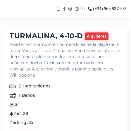
ES
(+34) 965 837 473
TURMALINA, 4-10-D
Alquileres
Apartamento amplio en primera linea de la playa de la
fossa. Varias piscinas. 2 terrazas. Bonitas vistas al mar. 2
dormitorios, salón comedor con t.v. y sofá cama. 1
baño con ducha. Cocina recién reformada con
lavavajillas. Aire acondicionado y parking opcionales.
Wifi opcional.
2
Habitaciones
1
Baños
Si
Ref.
28
Parking :
Si