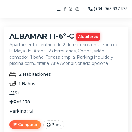
ES
(+34) 965 837 473
ALBAMAR I I-6º-C
Alquileres
Apartamento céntrico de 2 dormitorios en la zona de
la Playa del Arenal. 2 dormitorios, Cocina, salón
comedor. 1 baño. Terraza amplia. Parking incluido y
piscina comunitaria. Aire Acondicionado opcional.
2
Habitaciones
1
Baños
Si
Ref.
178
Parking :
Si
Compartir
Print