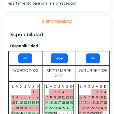
apartamento para una mejor recepción.
DISPONIBILIDAD
Disponibilidad
Disponibilidad
<<
Hoy
>>
AGOSTO 2026
SEPTIEMBRE
OCTUBRE 2026
2026
L
M
X
J
V
S
D
L
M
X
J
V
S
D
L
M
X
J
V
S
D
-
-
-
-
-
1
2
-
1
2
3
4
5
6
-
-
-
1
2
3
4
3
4
5
6
7
8
9
7
8
9
10
11
12
13
5
6
7
8
9
10
11
10
11
12
13
14
15
16
14
15
16
17
18
19
20
12
13
14
15
16
17
18
17
18
19
20
21
22
23
21
22
23
24
25
26
27
19
20
21
22
23
24
25
24
25
26
27
28
29
30
28
29
30
-
-
-
-
26
27
28
29
30
31
-