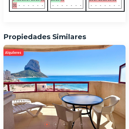
31
-
-
-
-
-
-
-
-
-
-
-
-
-
-
-
-
-
-
-
-
Propiedades Similares
Alquileres