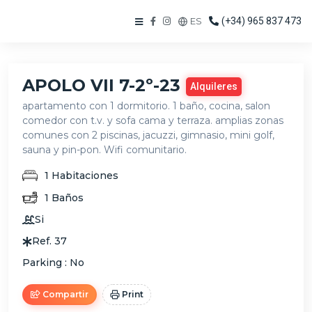
ES
(+34) 965 837 473
APOLO VII 7-2º-23
Alquileres
apartamento con 1 dormitorio. 1 baño, cocina, salon
comedor con t.v. y sofa cama y terraza. amplias zonas
comunes con 2 piscinas, jacuzzi, gimnasio, mini golf,
sauna y pin-pon. Wifi comunitario.
1
Habitaciones
1
Baños
Si
Ref.
37
Parking :
No
Compartir
Print